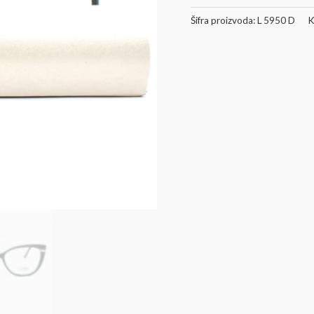
Šifra proizvoda:
L 5950 D
K