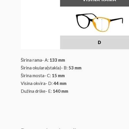
Širina rama- A:
133 mm
Širina okulara(stakla)- B:
53 mm
Širina mosta- C:
15 mm
Visina okvira- D:
44
mm
Dužina drške- E:
140
mm