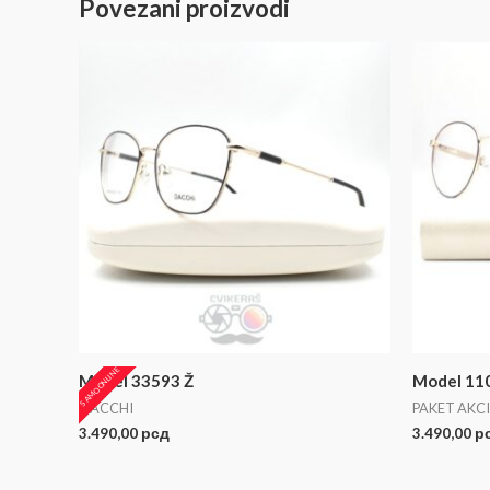
Povezani proizvodi
SAMO ONLINE
Model 33593 Ž
Model 11
DACCHI
PAKET AKCI
3.490,00
рсд
3.490,00
р