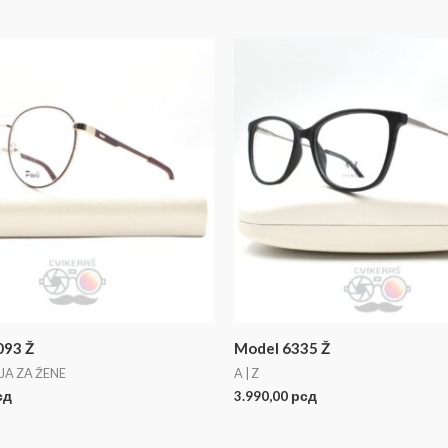
093 Ž
Model 6335 Ž
JA ZA ŽENE
A | Z
сд
3.990,00
рсд