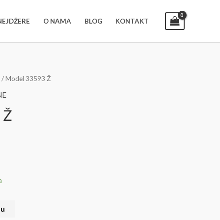
52806020
INEJDŽERE
O NAMA
BLOG
KONTAKT
/ Model 33593 Ž
NE
 Ž
a