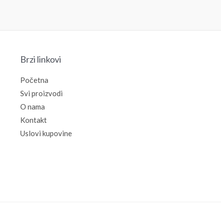
сд
13.490,00
рсд
Brzi linkovi
Početna
Svi proizvodi
O nama
Kontakt
Uslovi kupovine