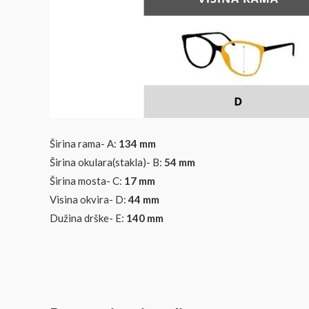
Širina rama- A:
134 mm
Širina okulara(stakla)- B:
54
mm
Širina mosta- C:
17 mm
Visina okvira- D:
44
mm
Dužina drške- E:
140 mm