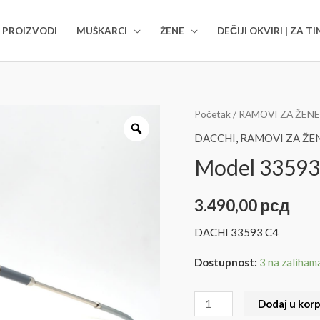
i odabiru ramova
kontaktirajte nas na:
06
I PROIZVODI
MUŠKARCI
ŽENE
DEČIJI OKVIRI | ZA T
Početak
/
RAMOVI ZA ŽENE
DACCHI
,
RAMOVI ZA ŽE
Model 33593
3.490,00
рсд
DACHI 33593 C4
Dostupnost:
3 na zaliham