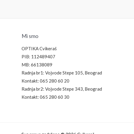
4.990,00
рсд
3.490,00
р
Mi smo
OPTIKA Cvikeraš
PIB: 112489407
MB: 66138089
Radnja br1: Vojvode Stepe 105, Beograd
Kontakt: 065 280 60 20
Radnja br2: Vojvode Stepe 343, Beograd
Kontakt: 065 280 60 30