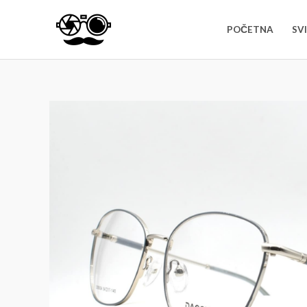
Za sve dodatne informacije i pomoć pr
POČETNA
SV