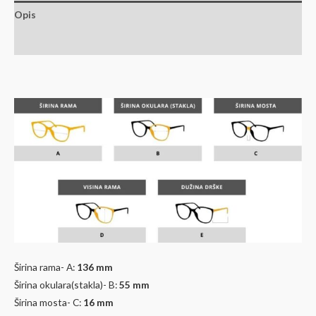
Opis
Dodatne informacije
Širina rama- A:
136 mm
Širina okulara(stakla)- B:
55 mm
Širina mosta- C:
16 mm