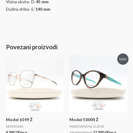
Visina okvira- D:
45
mm
Dužina drške- E:
140
mm
Povezani proizvodi
Sale!
Model 6149 Ž
Model 50004 Ž
DIVERONA
MARCIANO by GUESS
4.990,00
рсд
18.490,00
рсд
11.990,00
рсд