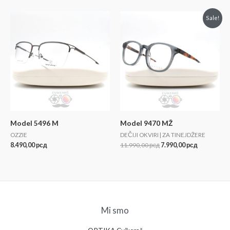
Sale!
Model 5496 M
Model 9470 MŽ
OZZIE
DEČIJI OKVIRI | ZA TINEJDŽERE
8.490,00
рсд
11.990,00
рсд
7.990,00
рсд
Mi smo