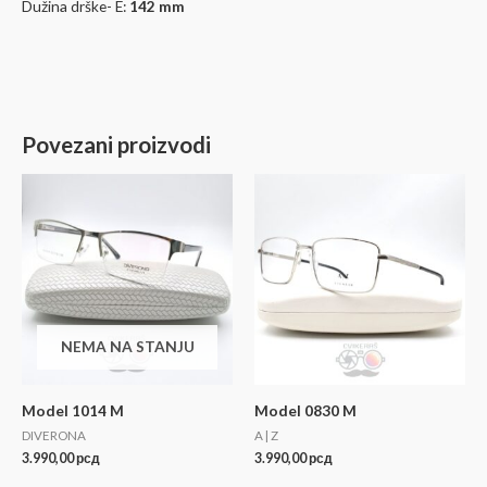
Dužina drške- E:
142 mm
Povezani proizvodi
NEMA NA STANJU
Model 1014 M
Model 0830 M
DIVERONA
A | Z
3.990,00
рсд
3.990,00
рсд