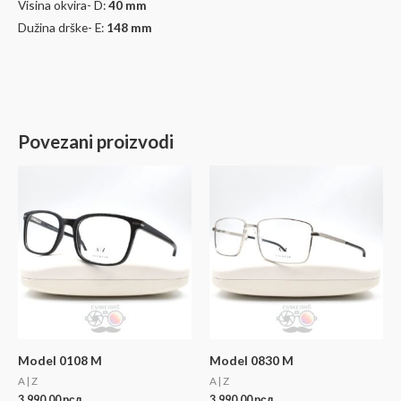
Visina okvira- D:
40
mm
Dužina drške- E:
148 mm
Povezani proizvodi
Model 0108 M
Model 0830 M
A | Z
A | Z
3.990,00
рсд
3.990,00
рсд