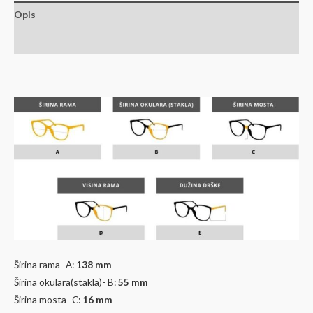
Opis
Dodatne informacije
Širina rama- A:
138 mm
Širina okulara(stakla)- B:
55
mm
Širina mosta- C:
16 mm