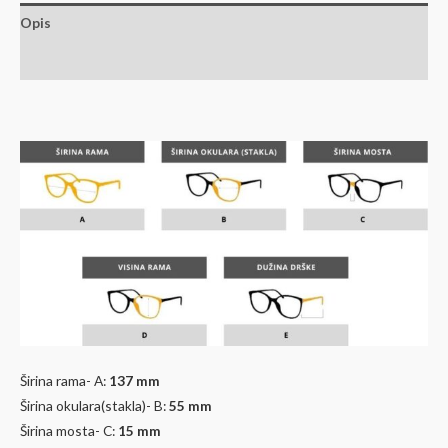
Opis
Dodatne informacije
Širina rama- A:
137 mm
Širina okulara(stakla)- B:
55
mm
Širina mosta- C:
15 mm