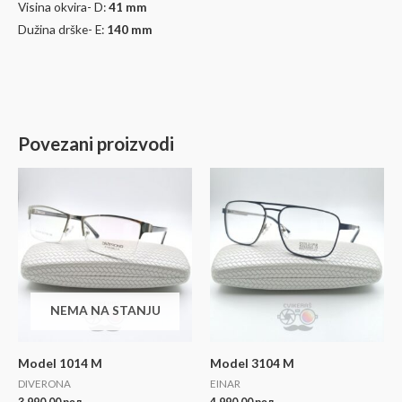
Visina okvira- D:
41
mm
Dužina drške- E:
140 mm
Povezani proizvodi
NEMA NA STANJU
Model 1014 M
Model 3104 M
DIVERONA
EINAR