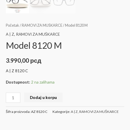
Početak
/
RAMOVI ZA MUŠKARCE
/ Model 8120 M
A | Z
,
RAMOVI ZA MUŠKARCE
Model 8120 M
3.990,00
рсд
A | Z 8120 C
Dostupnost:
2 na zalihama
Dodaj u korpu
Šifra proizvoda:
AZ 8120 C
Kategorije:
A | Z
,
RAMOVI ZA MUŠKARCE