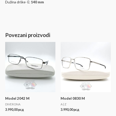
Dužina drške- E:
140 mm
Povezani proizvodi
Model 2042 M
Model 0830 M
DIVERONA
A | Z
3.990,00
рсд
3.990,00
рсд