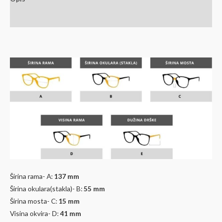
Dodatne informacije
Širina rama- A:
137 mm
Širina okulara(stakla)- B:
55
mm
Širina mosta- C:
15 mm
Visina okvira- D:
41
mm