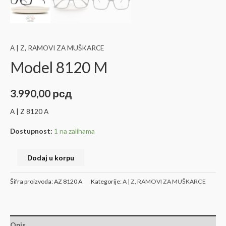
A | Z
,
RAMOVI ZA MUŠKARCE
Model 8120 M
3.990,00
рсд
A | Z 8120 A
Dostupnost:
1 na zalihama
Dodaj u korpu
Šifra proizvoda:
AZ 8120 A
Kategorije:
A | Z
,
RAMOVI ZA MUŠKARCE
Opis