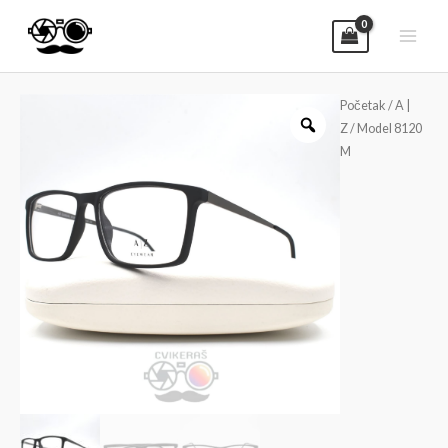
Početak
/
A |
Z
/ Model 8120
M