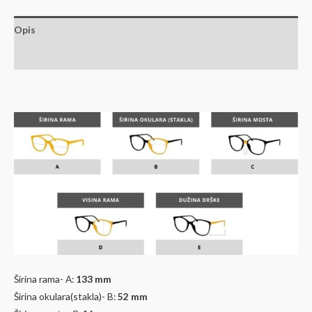
Opis
Dodatne informacije
Širina rama- A:
133 mm
Širina okulara(stakla)- B:
52
mm