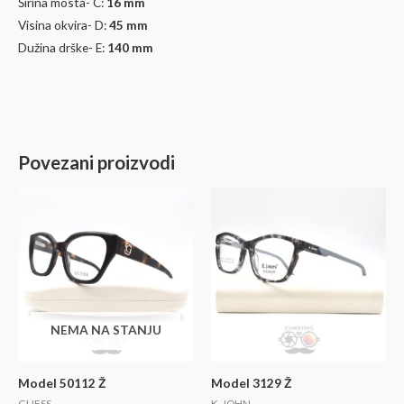
Širina mosta- C:
16 mm
Visina okvira- D:
45
mm
Dužina drške- E:
140 mm
Povezani proizvodi
NEMA NA STANJU
Model 50112 Ž
Model 3129 Ž
GUESS
K. JOHN