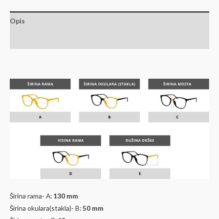
Opis
Dodatne informacije
Širina rama- A:
130 mm
Širina okulara(stakla)- B:
50 mm