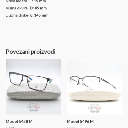
Širina mosta- C:
19 mm
Visina okvira- D:
49
mm
Dužina drške- E:
145
mm
Povezani proizvodi
Model 5458 M
Model 5496 M
OZZIE
OZZIE