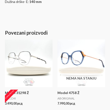
Dužina drške- E:
140 mm
Povezani proizvodi
NEMA NA STANJU
SAMO ONLINE
Model 31298 Ž
Model 4758 Ž
DACCHI
ABORIGINAL
3.490,00
рсд
7.990,00
рсд