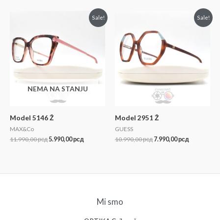
Sale!
Sale!
NEMA NA STANJU
Model 5146 Ž
Model 2951 Ž
MAX&Co
GUESS
11.990,00
рсд
5.990,00
рсд
10.990,00
рсд
7.990,00
рсд
Mi smo