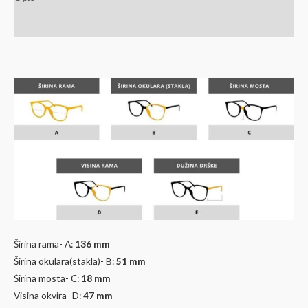
Dodatne informacije
Širina rama- A:
136 mm
Širina okulara(stakla)- B:
51
mm
Širina mosta- C:
18 mm
Visina okvira- D:
47
mm