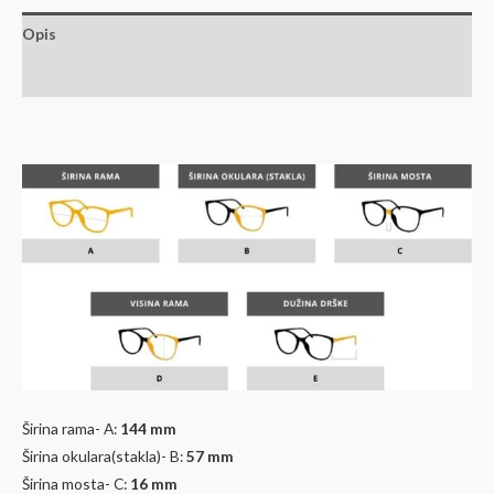
Opis
Dodatne informacije
Širina rama- A:
144 mm
Širina okulara(stakla)- B:
57 mm
Širina mosta- C:
16 mm