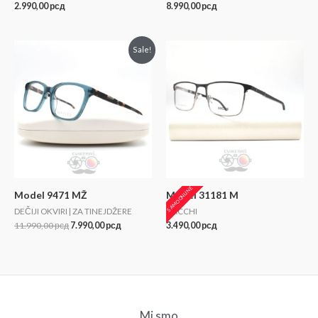
2.990,00
рсд
8.990,00
рсд
Sale!
SAMO ONLINE
Model 9471 MŽ
Model 31181 M
DEČIJI OKVIRI | ZA TINEJDŽERE
DACCHI
11.990,00
рсд
7.990,00
рсд
3.490,00
рсд
Mi smo