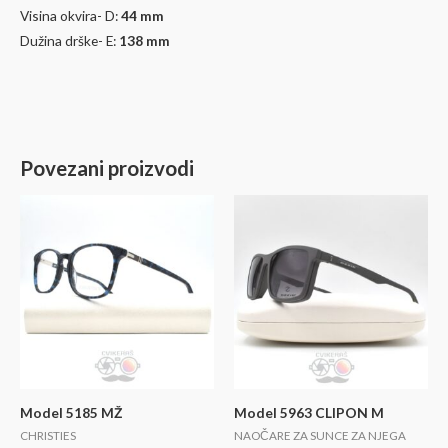
Visina okvira- D:
44
mm
Dužina drške- E:
138 mm
Povezani proizvodi
Model 5185 MŽ
Model 5963 CLIPON M
CHRISTIES
NAOČARE ZA SUNCE ZA NJEGA