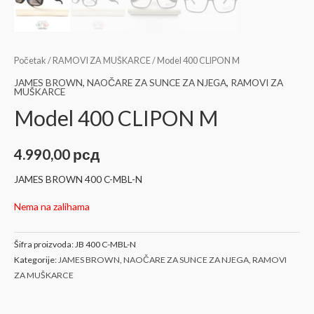
Početak
/
RAMOVI ZA MUŠKARCE
/ Model 400 CLIPON M
JAMES BROWN
,
NAOČARE ZA SUNCE ZA NJEGA
,
RAMOVI ZA
MUŠKARCE
Model 400 CLIPON M
4.990,00
рсд
JAMES BROWN 400 C-MBL-N
Nema na zalihama
Šifra proizvoda:
JB 400 C-MBL-N
Kategorije:
JAMES BROWN
,
NAOČARE ZA SUNCE ZA NJEGA
,
RAMOVI
ZA MUŠKARCE