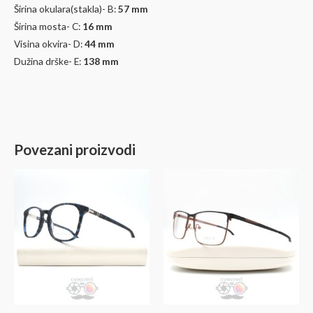
Širina okulara(stakla)- B:
57 mm
Širina mosta- C:
16 mm
Visina okvira- D:
44
mm
Dužina drške- E:
138 mm
Povezani proizvodi