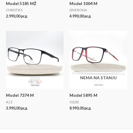
Model 5185 MŽ
Model 1004 M
CHRISTIES
DIVERONA
2.990,00
рсд
4.990,00
рсд
NEMA NA STANJU
Model 7374 M
Model 5895 M
A | Z
OZZIE
3.990,00
рсд
8.990,00
рсд