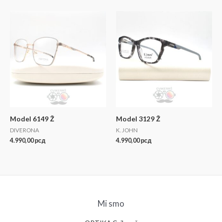
Model 6149 Ž
Model 3129 Ž
DIVERONA
K. JOHN
4.990,00
рсд
4.990,00
рсд
Mi smo