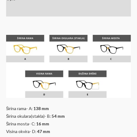
Dodatne informacije
Širina rama- A:
138 mm
Širina okulara(stakla)- B:
54
mm
Širina mosta- C:
16 mm
Visina okvira- D:
47
mm