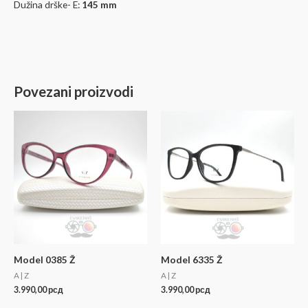
Dužina drške- E:
145 mm
Povezani proizvodi
Model 0385 Ž
Model 6335 Ž
A | Z
A | Z
3.990,00
рсд
3.990,00
рсд