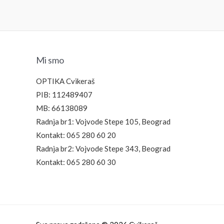
3.490,00
рсд
18.490,00
Mi smo
OPTIKA Cvikeraš
PIB: 112489407
MB: 66138089
Radnja br1: Vojvode Stepe 105, Beograd
Kontakt: 065 280 60 20
Radnja br2: Vojvode Stepe 343, Beograd
Kontakt: 065 280 60 30