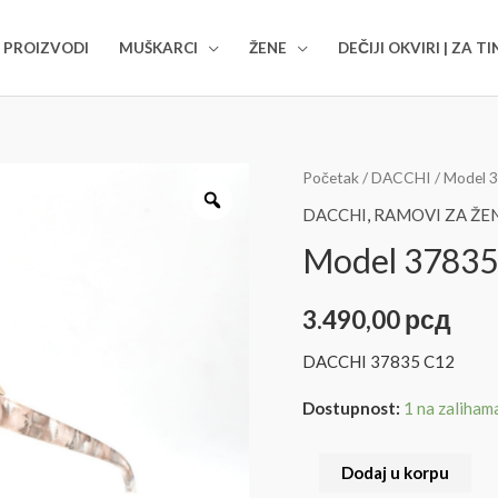
i odabiru ramova
kontaktirajte nas na:
06
I PROIZVODI
MUŠKARCI
ŽENE
DEČIJI OKVIRI | ZA T
Početak
/
DACCHI
/ Model 
DACCHI
,
RAMOVI ZA ŽE
Model 37835
3.490,00
рсд
DACCHI 37835 C12
Dostupnost:
1 na zaliham