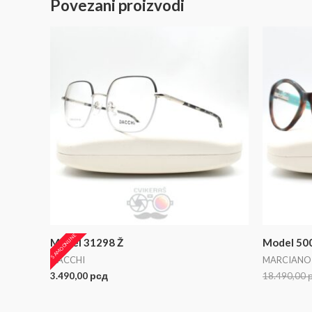
Povezani proizvodi
SAMO ONLINE
Model 31298 Ž
Model 50
DACCHI
MARCIANO 