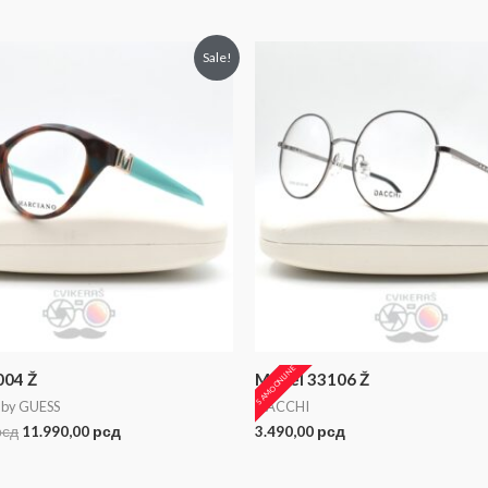
Sale!
SAMO ONLINE
004 Ž
Model 33106 Ž
by GUESS
DACCHI