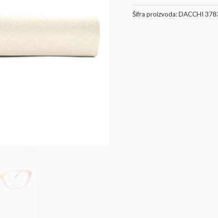
Dodaj u korpu
Šifra proizvoda:
DACCHI 378