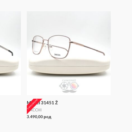
SAMO ONLINE
Model 31451 Ž
DACCHI