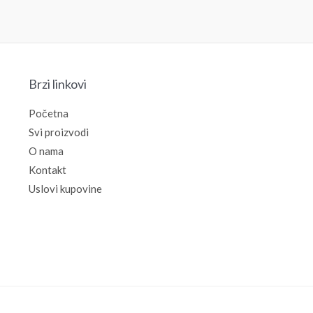
рсд
11.990,00
рсд
3.490,00
рсд
Brzi linkovi
Početna
Svi proizvodi
O nama
Kontakt
Uslovi kupovine