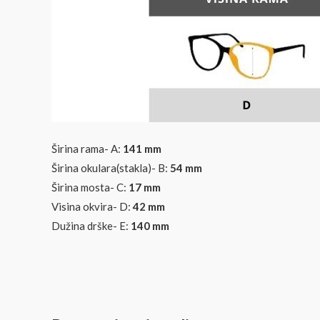
Širina rama- A:
141 mm
Širina okulara(stakla)- B:
54
mm
Širina mosta- C:
17 mm
Visina okvira- D:
42
mm
Dužina drške- E:
140 mm