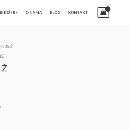
52806020
INEJDŽERE
O NAMA
BLOG
KONTAKT
37835 Ž
NE
 Ž
a