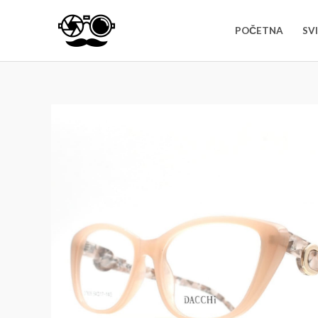
Za sve dodatne informacije i pomoć pr
POČETNA
SV