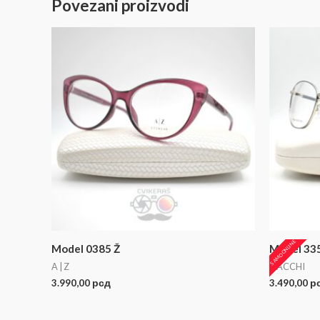
Povezani proizvodi
SAMO ONLINE
Model 0385 Ž
Model 33
A | Z
DACCHI
3.990,00
рсд
3.490,00
р