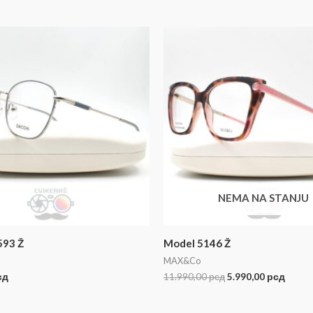
NEMA NA STANJU
593 Ž
Model 5146 Ž
MAX&Co
сд
11.990,00
рсд
5.990,00
рсд