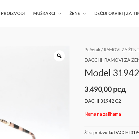
I PROIZVODI
MUŠKARCI
ŽENE
DEČIJI OKVIRI | ZA T
Početak
/
RAMOVI ZA ŽENE
DACCHI
,
RAMOVI ZA ŽE
Model 31942
3.490,00
рсд
DACHI 31942 C2
Nema na zalihama
Šifra proizvoda:
DACCHI 319