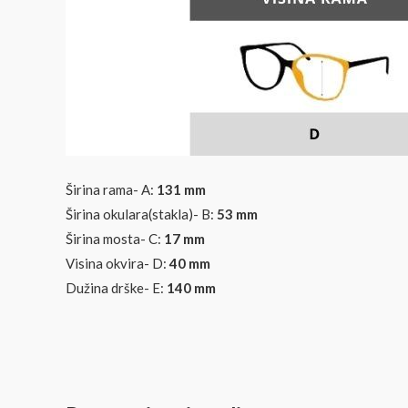
Širina rama- A:
131 mm
Širina okulara(stakla)- B:
53
mm
Širina mosta- C:
17 mm
Visina okvira- D:
40
mm
Dužina drške- E:
140 mm