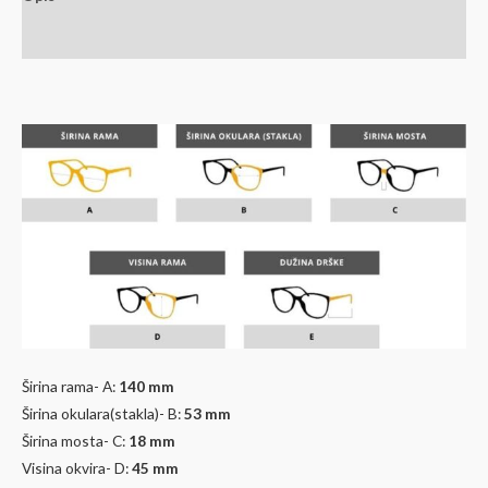
Dodatne informacije
Širina rama- A:
140 mm
Širina okulara(stakla)- B:
53 mm
Širina mosta- C:
18 mm
Visina okvira- D:
45
mm