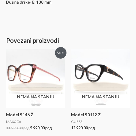
Dužina drške- E:
138 mm
Povezani proizvodi
Sale!
NEMA NA STANJU
NEMA NA STANJU
Model 5146 Ž
Model 50112 Ž
MAX&Co
GUESS
11.990,00
рсд
5.990,00
рсд
12.990,00
рсд