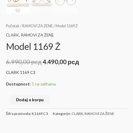
Početak
/
RAMOVI ZA ŽENE
/ Model 1169 Ž
CLARK
,
RAMOVI ZA ŽENE
Model 1169 Ž
6.990,00
рсд
4.490,00
рсд
CLARK 1169 C3
Dostupnost:
1 na zalihama
Dodaj u korpu
Šifra proizvoda:
K1169 C3
Kategorije:
CLARK
,
RAMOVI ZA ŽENE