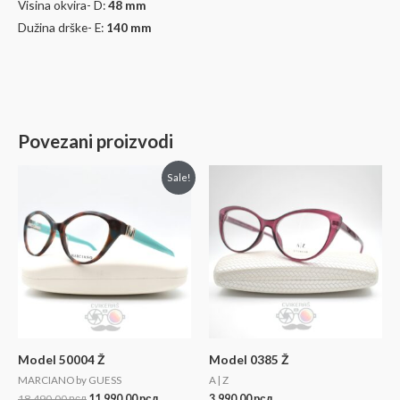
Visina okvira- D:
48
mm
Dužina drške- E:
140 mm
Povezani proizvodi
Sale!
Model 50004 Ž
Model 0385 Ž
MARCIANO by GUESS
A | Z
18.490,00
рсд
11.990,00
рсд
3.990,00
рсд