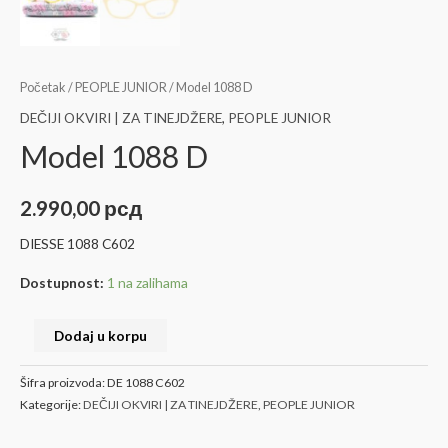
Početak
/
PEOPLE JUNIOR
/ Model 1088 D
DEČIJI OKVIRI | ZA TINEJDŽERE
,
PEOPLE JUNIOR
Model 1088 D
2.990,00
рсд
DIESSE 1088 C602
Dostupnost:
1 na zalihama
Dodaj u korpu
Šifra proizvoda:
DE 1088 C602