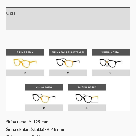
Kategorije:
DEČIJI OKVIRI | ZA TINEJDŽERE
,
PEOPLE JUNIOR
Opis
Dodatne informacije