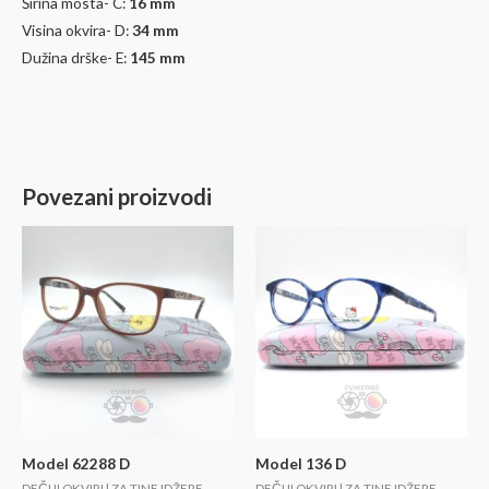
Širina rama- A:
125
mm
Širina okulara(stakla)- B:
48 mm
Širina mosta- C:
16
mm
Visina okvira- D:
34
mm
Dužina drške- E:
145 mm
Povezani proizvodi