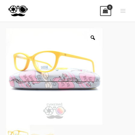
Za sve dodatne informaciji pozovite
nas na 065
280 60 20