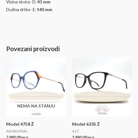
Širina okulara(stakla)- B:
53
mm
Širina mosta- C:
16 mm
Visina okvira- D:
41
mm
Dužina drške- E:
140 mm
Povezani proizvodi
NEMA NA STANJU