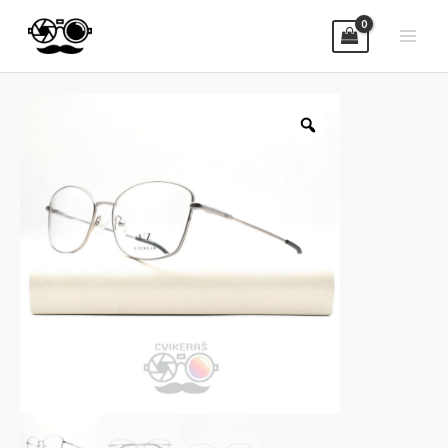
Za sve dodatne informaciji pozovite
nas na 065
280 60 20