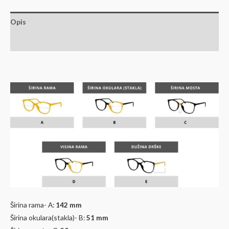
Opis
Dodatne informacije
Širina rama- A:
142 mm
Širina okulara(stakla)- B:
51
mm