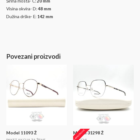
Širina mosta- C:
20 mm
Visina okvira- D:
48
mm
Dužina drške- E:
142 mm
Povezani proizvodi
SAMO ONLINE
Model 11093 Ž
Model 31298 Ž
PAKET AKCIJA ZA ŽENE
DACCHI