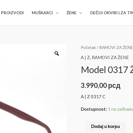
I PROIZVODI
MUŠKARCI
ŽENE
DEČIJI OKVIRI | ZA T
Početak
/
RAMOVI ZA ŽENE
A | Z
,
RAMOVI ZA ŽENE
Model 0317 
3.990,00
рсд
A | Z 0317 C
Dostupnost:
1 na zaliham
Dodaj u korpu