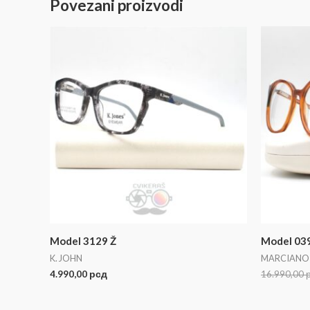
Povezani proizvodi
Model 3129 Ž
Model 03
K. JOHN
MARCIANO 
4.990,00
рсд
16.990,00