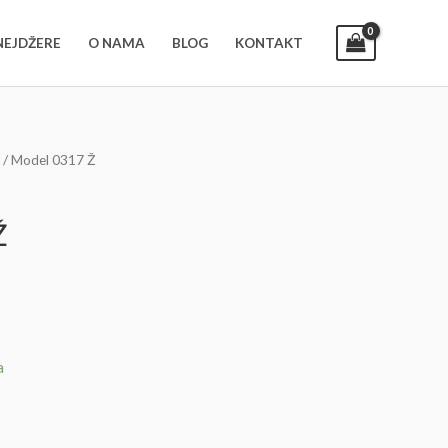
INEJDŽERE
O NAMA
BLOG
KONTAKT
/ Model 0317 Ž
Ž
a