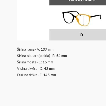
Širina rama- A:
137 mm
Širina okulara(stakla)- B:
54
mm
Širina mosta- C:
15 mm
Visina okvira- D:
42
mm
Dužina drške- E:
145 mm