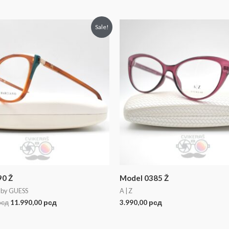
Sale!
90 Ž
Model 0385 Ž
by GUESS
A | Z
рсд
11.990,00
рсд
3.990,00
рсд