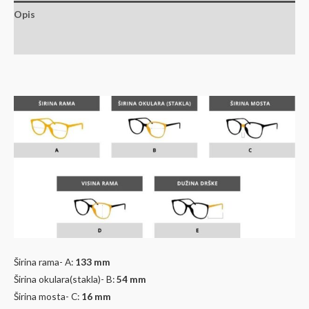
Opis
Dodatne informacije
Širina rama- A:
133 mm
Širina okulara(stakla)- B:
54 mm
Širina mosta- C:
16 mm