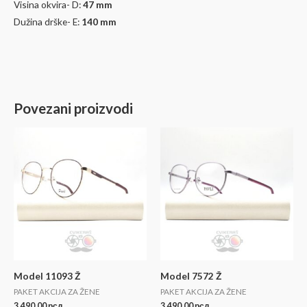
Visina okvira- D:
47
mm
Dužina drške- E:
140 mm
Povezani proizvodi
Model 11093 Ž
Model 7572 Ž
PAKET AKCIJA ZA ŽENE
PAKET AKCIJA ZA ŽENE
3.490,00
рсд
3.490,00
рсд